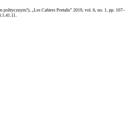
m politycznym?), „Les Cahiers Portalis” 2019, vol. 6, no. 1, pp. 107–
3.1.41.11.