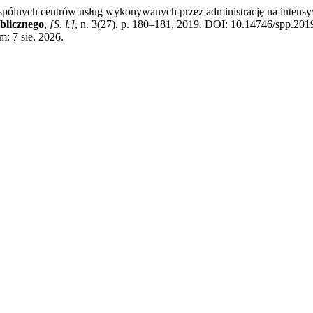
ch centrów usług wykonywanych przez administrację na intensywnoś
blicznego
,
[S. l.]
, n. 3(27), p. 180–181, 2019. DOI: 10.14746/spp.201
m: 7 sie. 2026.