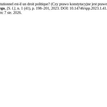
onnel est-il un droit politique? (Czy prawo konstytucyjne jest prawem
ego
,
[S. l.]
, n. 1 (41), p. 198–201, 2023. DOI: 10.14746/spp.2023.1.41
m: 7 sie. 2026.