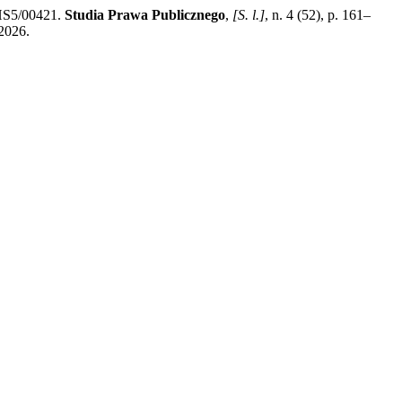
/HS5/00421.
Studia Prawa Publicznego
,
[S. l.]
, n. 4 (52), p. 161–
 2026.