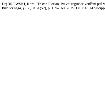
DĄBROWSKI, Karol. Tristan Florian, Právní regulace venčení psů v
Publicznego
,
[S. l.]
, n. 4 (52), p. 159–160, 2025. DOI: 10.14746/spp