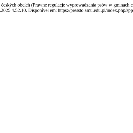
 českých obcích (Prawne regulacje wyprowadzania psów w gminach czes
.2025.4.52.10. Disponível em: https://pressto.amu.edu.pl/index.php/spp