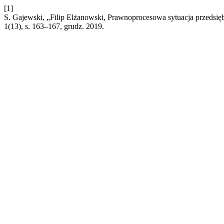
[1]
S. Gajewski, „Filip Elżanowski, Prawnoprocesowa sytuacja przedsi
1(13), s. 163–167, grudz. 2019.