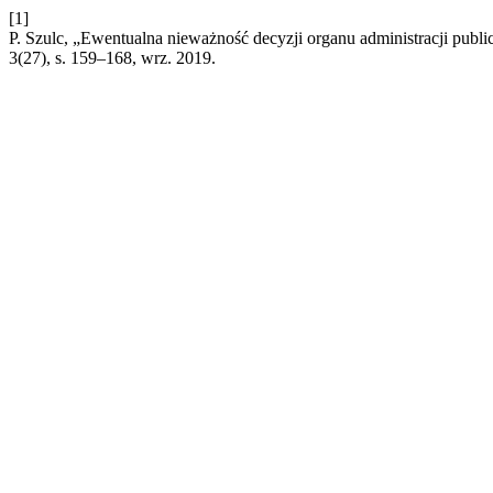
[1]
P. Szulc, „Ewentualna nieważność decyzji organu administracji publi
3(27), s. 159–168, wrz. 2019.