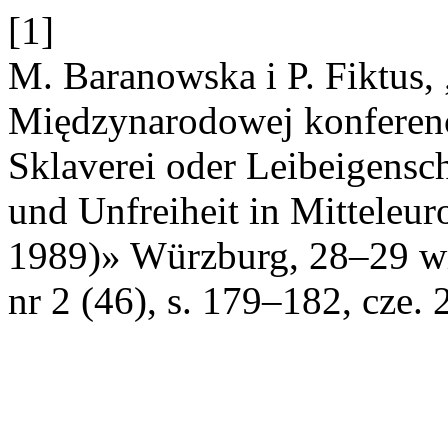
[1]
M. Baranowska i P. Fiktus,
Międzynarodowej konferenc
Sklaverei oder Leibeigensch
und Unfreiheit in Mitteleur
1989)» Würzburg, 28–29 wr
nr 2 (46), s. 179–182, cze. 