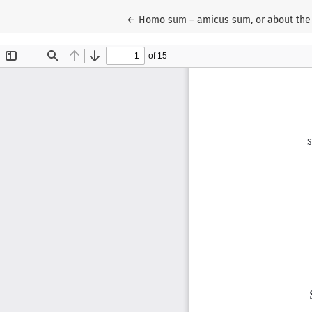
Wróć do szczegółów artykułu
←
Homo sum – amicus sum, or about the 