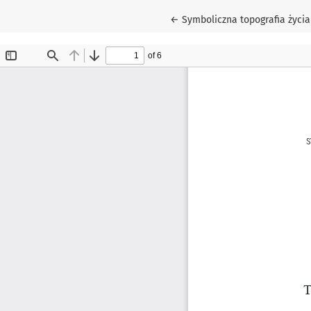
Wróć do szczegółów artykułu
←
Symboliczna topografia życia