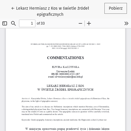
Wróć do szczegółów artykułu
←
Lekarz Hermiasz z Kos w świetle źródeł
Pobierz
epigraficznych