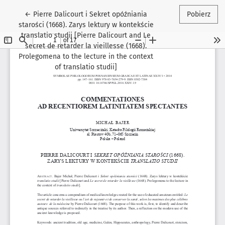
Wróć do szczegółów artykułu
←
Pierre Dalicourt i Sekret opóźniania
Pobierz
starości (1668). Zarys lektury w kontekście
translatio studii [Pierre Dalicourt and Le
secret de retarder la vieillesse (1668).
Prolegomena to the lecture in the context
of translatio studii]