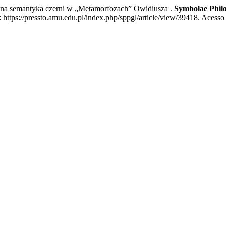
emantyka czerni w „Metamorfozach” Owidiusza .
Symbolae Phil
tps://pressto.amu.edu.pl/index.php/sppgl/article/view/39418. Acesso 