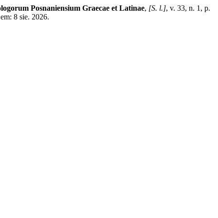
ologorum Posnaniensium Graecae et Latinae
,
[S. l.]
, v. 33, n. 1, p.
em: 8 sie. 2026.