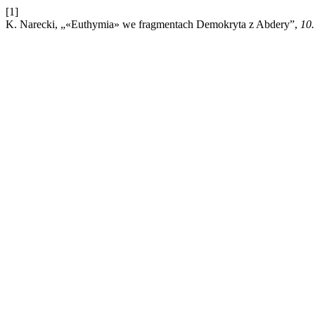
[1]
K. Narecki, „«Euthymia» we fragmentach Demokryta z Abdery”,
10.