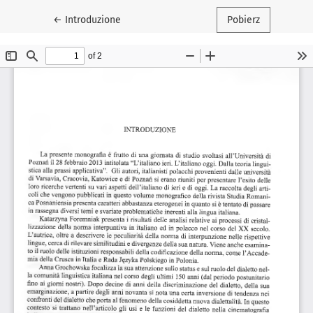
Wróć do szczegółów artykułu
←
Introduzione
Pobierz