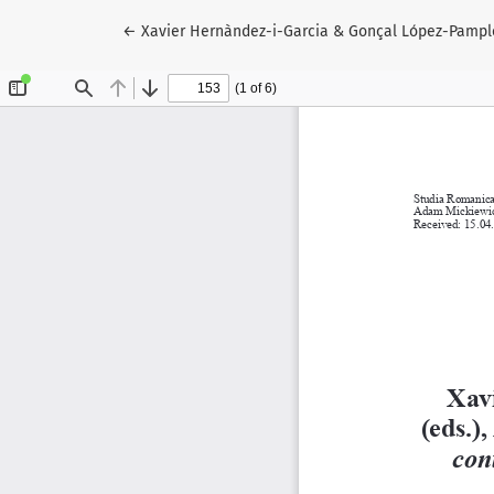
Wróć do szczegółów artykułu
←
Xavier Hernàndez-i-Garcia & Gonçal López-Pampló (