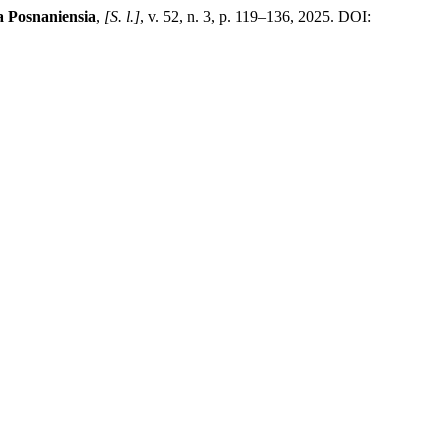
 Posnaniensia
,
[S. l.]
, v. 52, n. 3, p. 119–136, 2025. DOI: