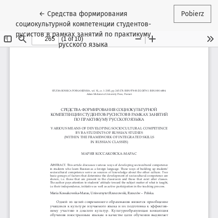
Wróć do szczegółów artykułu
←
Средства формирования
Pobierz
социокультурной компетенции студентов-
русистов в рамках занятий по практикуму
русского языка