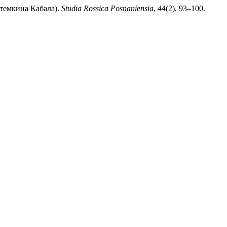
отемкина Кабала).
Studia Rossica Posnaniensia
,
44
(2), 93–100.