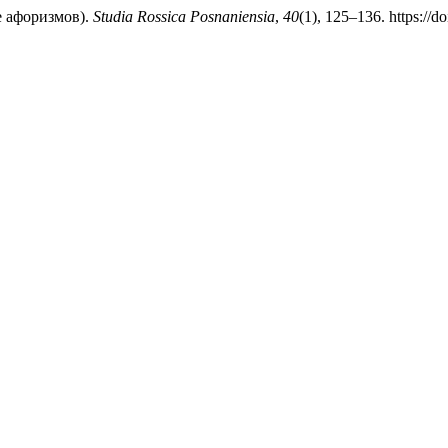
е афоризмов).
Studia Rossica Posnaniensia
,
40
(1), 125–136. https://d