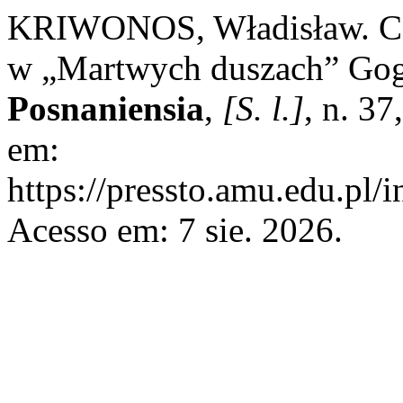
KRIWONOS, Władisław. Czyt
w „Martwych duszach” Go
Posnaniensia
,
[S. l.]
, n. 3
em:
https://pressto.amu.edu.pl/
Acesso em: 7 sie. 2026.