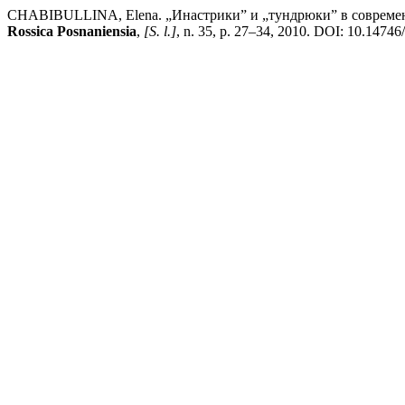
CHABIBULLINA, Elena. „Инастрики” и „тундрюки” в современ
Rossica Posnaniensia
,
[S. l.]
, n. 35, p. 27–34, 2010. DOI: 10.14746/