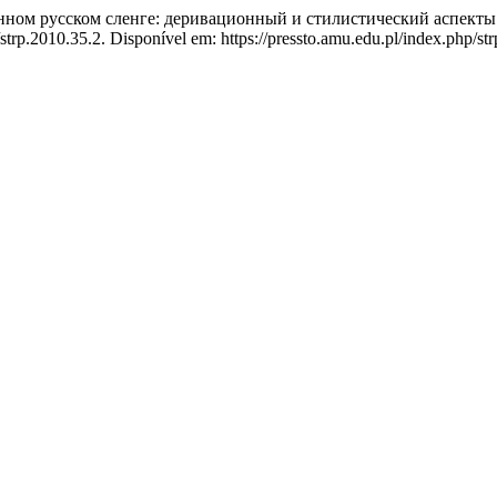
ном русском сленге: деривационный и стилистический аспект
strp.2010.35.2. Disponível em: https://pressto.amu.edu.pl/index.php/str