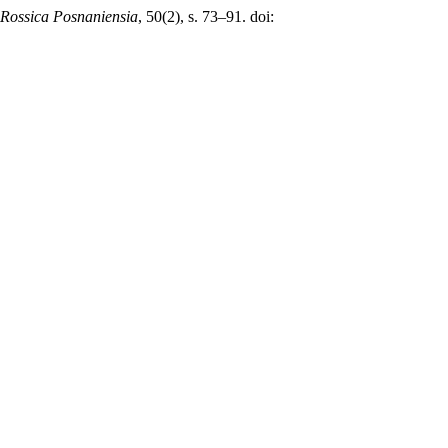
 Rossica Posnaniensia
, 50(2), s. 73–91. doi: