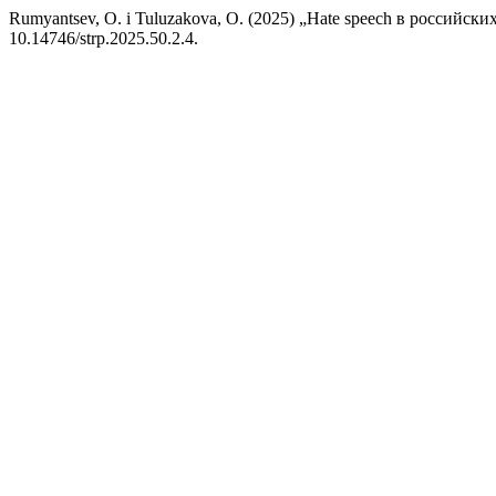
Rumyantsev, O. i Tuluzakova, O. (2025) „Hate speech в россий
10.14746/strp.2025.50.2.4.