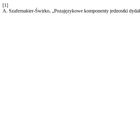
[1]
A. Szafernakier-Świrko, „Pozajęzykowe komponenty jednostki dyda