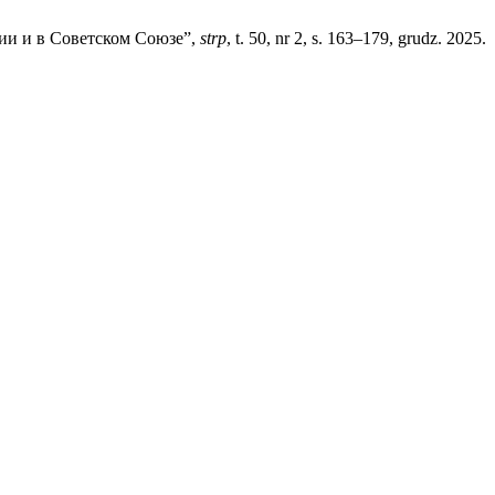
сии и в Советском Союзе”,
strp
, t. 50, nr 2, s. 163–179, grudz. 2025.