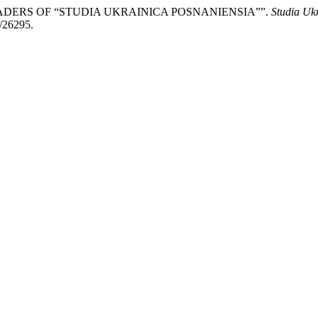
 THE READERS OF “STUDIA UKRAINICA POSNANIENSIA””.
Studia Uk
w/26295.