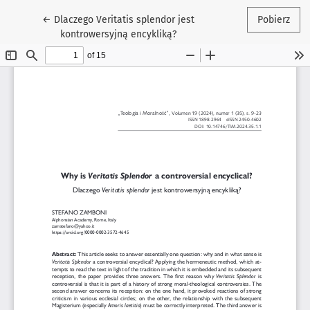
Wróć do szczegółów artykułu
←
Dlaczego Veritatis splendor jest
Pobierz
kontrowersyjną encykliką?