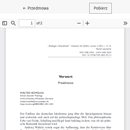
Wróć do szczegółów artykułu
←
Przedmowa
Pobierz