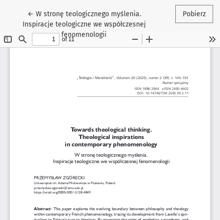
Wróć do szczegółów artykułu
←
W stronę teologicznego myślenia.
Pobierz
Inspiracje teologiczne we współczesnej
fenomenologii