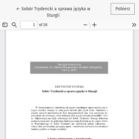
Wróć do szczegółów artykułu
←
Sobór Trydencki a sprawa języka w
Pobierz
liturgii