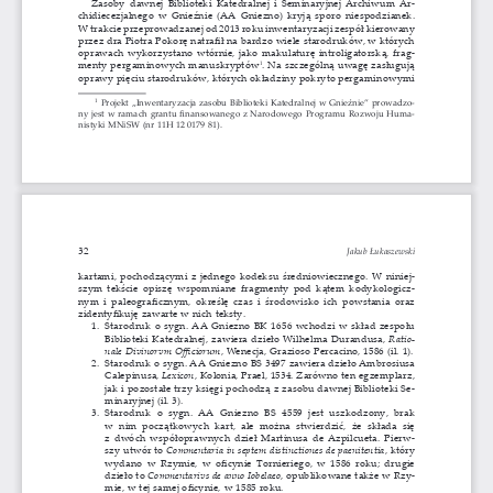
zasoby dawnej 
biblioteki 
katedralnej i 
seminaryjnej 
archiwum 
ar
-
chidiecezjalnego w Gnieźnie (aa Gniezno) kryją sporo niespodzianek. 
w trakcie przeprowadzanej od 2013 roku inwentaryzacji zespół kierowany 
przez dra Piotra Pokorę natrafił na bardzo wiele starodruków, w których 
oprawach wykorzystano wtórnie, jako makulaturę introligatorską, frag
-
1
menty pergaminowych manuskryptów
. Na szczególną uwagę zasługują 
oprawy pięciu starodruków, których okładziny pokryto pergaminowymi 
 1
 Projekt „inwentaryzacja zasobu 
biblioteki 
katedralnej w Gnieźnie” prowadzo
-
ny jest w ramach grantu finansowanego z Narodowego Programu Rozwoju Huma
-
nistyki MNisw (nr 11H 12 0179 81).
32 
Jakub Łukaszewski
kartami, pochodzącymi z jednego kodeksu średniowiecznego. 
w niniej
-
szym tekście opiszę wspomniane fragmenty pod kątem kodykologicz
-
nym i paleograficznym, określę czas i środowisko ich powstania oraz 
zidentyfikuję zawarte w nich teksty.
1.  starodruk o sygn. 
aa Gniezno 
bk 1656 wchodzi w skład zespołu 
biblioteki 
katedralnej, zawiera dzieło 
wilhelma Durandusa, 
Ratio
-
nale Divinorvm Officiorum
, wenecja, Grazioso Percacino, 1586 (il. 1).
2.  starodruk o sygn. 
aa Gniezno 
bs 3497 zawiera dzieło 
ambrosiusa 
Calepinusa, 
Lexicon
,    kolonia, Prael, 1534. 
zarówno ten egzemplarz, 
jak i pozostałe trzy księgi pochodzą z zasobu dawnej 
biblioteki 
se
-
minaryjnej (il. 3).
3.  starodruk  o  sygn. 
aa  Gniezno 
bs  4559  jest  uszkodzony,  brak 
w nim początkowych kart, ale można stwierdzić, że składa się 
z dwóch współoprawnych dzieł Martinusa de 
azpilcueta. Pierw
-
szy utwór to 
Commentaria in septem distinctiones de paenitentia
, który 
wydano w Rzymie, w oficynie Tornieriego, w 1586 roku; drugie 
dzieło to 
Commentarivs de anno Iobelaeo
, opublikowane także w Rzy
-
mie, w tej samej oficynie, w 1585 roku.