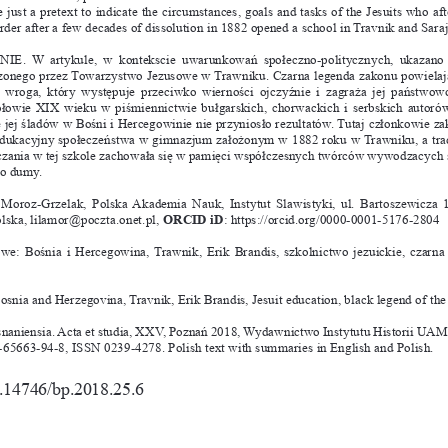
 just a 
pretext to indicate the circumstances, goals and tasks of the 
jesuits who aft
order after a few decades of dissolution in 1882 opened a school in 
travnik and sara
IE. W artykule, w 
kontekscie uwarunkowań społeczno-politycznych, ukazano
onego przez Towarzystwo Jezusowe w 
Trawniku. Czarna legenda zakonu powielaj
 wroga, który występuje przeciwko wierności ojczyźnie i 
zagraża jej państwowo
połowie XIX wieku w 
piśmiennictwie bułgarskich, chorwackich i 
serbskich autorów
 jej śladów w 
Bośni i 
Hercegowinie nie przyniosło rezultatów. Tutaj członkowie 
edukacyjny społeczeństwa w 
gimnazjum założonym w 
1882 roku w 
Trawniku, a 
tra
zania w 
tej szkole zachowała się w 
pamięci współczesnych twórców wywodzacych s
o dumy.
 Moroz-Grzelak, Polska Akademia Nauk, Instytut Slawistyki, ul. Bartoszewicza 
ska, lilamor@poczta.onet.pl, 
ORCID iD
: https://orcid.org/0000-0001-5176-2804
we: Bośnia i 
Hercegowina, Trawnik, Erik Brandis, szkolnictwo jezuickie, czarna
Bosnia and Herzegovina, Travnik, Erik Brandis, Jesuit education, black legend of the 
naniensia. Acta et studia, XXV, Poznań 2018, Wydawnictwo Instytutu Historii UAM,
65663-94-8, ISSN 0239-4278. Polish text with summaries in English and Polish. 
0.14746/bp.2018.25.6