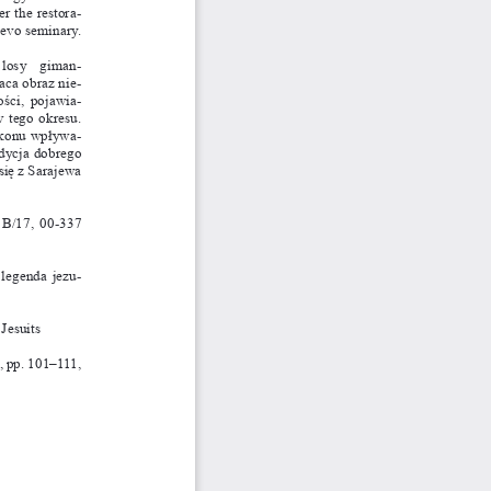
er the restora-
jevo seminary.
 losy  giman
-
aca obraz nie
-
ści, pojawia
-
 tego okresu. 
zakonu wpływa
-
dycja dobrego 
ię z 
Sarajewa 
1B/17, 00-337 
 legenda jezu
-
Jesuits
 pp. 101–111, 