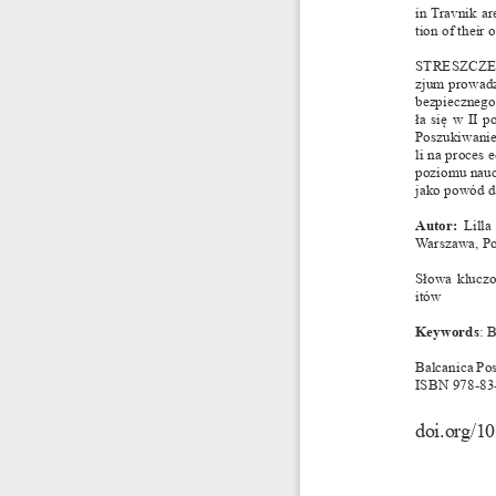
in 
travnik are
tion of their 
STRESZCZEN
zjum prowadz
bezpiecznego
ła się w 
II  
Poszukiwanie
li na proces 
poziomu nauc
jako powód d
Autor: 
Lilla
Warszawa, Pol
Słowa kluczo
itów
Keywords
: 
Balcanica Pos
ISBN 978-83-
doi.org/1