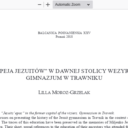
Zoom
Zoom
Out
In
BALCANICA  POSNANIENSIA  
XX V
Poznań 
2018
p
Eja j
Ezuitów” w dawn
Ej stolicy w
Ezy
Gimnazjum w 
trawniku
L
 M
-G
i L L
a
o r o z
r z e
L a k
. “Jesuits’ epos” in the former capital of the viziers. Gymnasium in Travnik. 
ocuses on presenting the history of the 
jesuit gymnasium in 
travnik in the context 
 . The traces of this education have been preserved in the memories of Miljenko J
a. 
their short, proud references to the education of their ancestors who attended