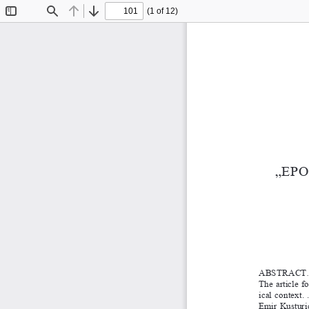
(1 of 12)
Toggle
Find
Previous
Next
Sidebar
„Epo
1
aBstract
the article f
ical context.
Emir 
kusturic