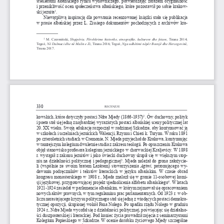
stsellerami albańskiego rynku wydawniczego, potwierdzając zarazem oryginalność 
i przenikliwość ocen społeczeństwa albańskiego, które pozostawił po sobie krakow-
1
. 
ski jezuita
Niewątpliwą inspiracją dla powstania recenzowanej książki stała się publikacja 
w  prasie albańskiej przez L. Zissiego dokumentów pochodzących z archiwów kra-
 M. Czermiński, 
Shqipëria.  Përshkrime  historike,  etnografike,  kulturore  dhe  fetare
, Tirana 2014; 
1
Tegoż, 
Në Dalmaci dhe në Malin e Zi
, Tirana 2016; Tegoż, 
Nga udhëtimi nëpër Bosnjë dhe Hercegovinë
, 
Tirana 2017.
330
rECENZjE
2
kowskich, które dotyczyły postaci Ndre Mjedy (1866-1937)
. Ów duchowny, polityk 
i poeta stał się jedną z najbardziej wyrazistych postaci albańskiej sceny politycznej lat 
20. xx wieku. Swoją edukację rozpoczął w 
rodzinnej Szkodrze, aby kontynuować ją 
w  szkołach i uczelniach jezuickich Walencji, 
rzymu i Chieri k. Turynu. W roku 1891 
po czteroletnich studiach w 
Cremonie, N. Mjeda przyjechał do Krakowa, kontynuując 
w  tamtejszym kolegium dwuletnie studia z zakresu teologii. Po opuszczeniu Krakowa 
objął stanowisko profesora kolegium jezuickiego w 
chorwackiej Kraljevicy. W 1898 
r. wystąpił z zakonu jezuitów i jako świecki duchowny skupił się w 
większym stop-
3
. Mjeda należał do grona założycie
-
niu na działalności politycznej i pedagogicznej
li (wspólnie ze swoim bratem Lazërem) stowarzyszenia 
Agimi
, patronującego wy-
dawaniu podręczników i tekstów literackich w 
języku albańskim. W czasie obrad 
kongresu monasterskiego w 
1908 r., Mjeda znalazł się w 
gronie 11-osobowej komi-
4
. W latach 
sji językowej, przygotowującej projekt ujednolicenia alfabetu albańskiego
1921-1924 zasiadał w 
parlamencie albańskim, w 
którym zajmował się opracowaniem 
nowych aktów prawnych, w 
tym regulaminu prac parlamentarnych. Od 1923 r. w 
ob-
liczu narastającego kryzysu politycznego stał się jedną z wiodących postaci demokra
-
tycznej opozycji, skupionej wokół Fana Nolego. Po upadku rządu Nolego w 
grudniu 
1924 r., Ndre Mjeda wycofał się z działalności politycznej, poświęcając się działalno
-
ści duszpasterskiej i literackiej. Pod koniec życia prowadził zajęcia z seminarzystami 
Kolegium Papieskiego w 
Szkodrze. W ocenie dorobku życiowego Mjedy szczególne 