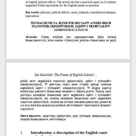
of English 
judicial offices
. The article also has a practical aspect as it contains 
suggested Polish equivalents for the English names in question.
Key words:
judiciary, 
judicial offices, 
courts, tribunals, 
translation techniques, 
equivalence
TŁUMACZENIE NA JĘZYK POLSKI NAZW ANGIELSKICH 
STANOWISK SĘDZIOWSKICH, SĄDÓW I TRYBUNAŁÓW 
ADMINISTRACYJNYCH
Abstrakt:
Celem   artykułu   jest   zaproponowanie   kilku   technik 
tłumaczeniowych, które można wykorzystać podczas tłum
aczenia na język 
Jan Gościński: The Names of English Judicial ...
polski  nazw  angielskich  stanowisk  sędziowskich,  sądów  i  trybunałów 
administracyjnych.  W  pierwszej  części  autor  zwięźle  opisuje  strukturę 
angielskich  sądów  i  trybunałów  administracyjnych.  W  drugiej  omawia 
teoretyczne podstawy tłumaczenia te
rminów z zakresu prawa. Trzecią część 
poświęca  technikom  tłumaczenia  nazw  angielskich  sądów  i  trybunałów 
administracyjnych,  zaś  ostatnią  technikom  tłumaczenia  nazw  angielskich 
stanowisk sędziowskich. Artykuł ma również charakter praktyczny, ponieważ 
a autorskie propozycje polskich ekwiwalentów omawianych terminów 
zawier
angielskich.
Słowa kluczowe: 
stanowiska sędziowskie, sądy, trybunały administracyjne, 
techniki tłumaczeniowe, ekwiwalencja
1
.
Introduction
:
a description of t
he English court 