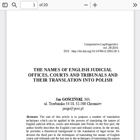
of 20
Toggle
Find
Zoom
Zoom
To
Sidebar
Out
In
Comparative Legilinguistics 
vol. 28/2016
DOI
: 
http://dx.doi.org/10.14746/cl.2016.28.
3.
THE NAMES OF ENGLISH JUDICIAL 
OFFICES, COURTS AND TRIBUNALS AND 
THEIR
TRANSLATION INTO POLISH
Jan
GOŚCIŃSKI
, MA
ul. Trzebińska 33/18, 32
-
500 Chrzanów
jango@post.pl
Abstract:
The  aim  of 
this 
article  is  to  propose  a  number  of  translation 
techniques  which  can  be  applied  in  the  process  of  translating  the  names  of 
English 
judicial offices
,
courts
and tribunals
into Polish. 
In the  first part, t
he 
author 
briefly
describes the En
glish court and tribunal system. In the second, 
he  provides  a  theoretical  background  to  the  translation  of  legal  terms.  He 
devotes  the  third  part  to 
the  techniques  of  translating  the  names  of  English 
courts and tribunals and the last one t
o the techniques of translating the names 