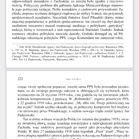
odpowiednich  stosunków  z  Zachodem,  co  zresztą  było  zgodne  z  rzeczywi­
stością.  Polityczny  problem  dla  gabinetu  Jędrzeja  Moraczewskiego  stanowi­
ła jego  polityczna  izolacja.  Próby  kontaktów  z  czołowymi  przywódcami  Za­
chodu, poprzez  wysłanie  delegacji  rządowej  do stolicy  Francji,  nie  przyniosły  
spodziewanych  rezultatów.  Naczelnik  Państwa  Józef  Piłsudski  (który,  mimo  
znacznej  popularności  w  polskim  społeczeństwie,  nie  cieszył  się  zbyt  dużym  
zaufaniem  mocarstw)  musiał  rozpocząć  mediacje  z  politykami   „paryskiej”   
endecji,  którą  w  rozmowach  z  nim  reprezentował  Stanisław  Grabski.  Jednak  
rozmowy  obydwu  polityków  niewiele  dawały;  Grabski  domagał  się  od  Pił­
sudskiego  odsunięcia  polityków  PPS, czego  Komendant  nie  zamierzał  robić,  
1
  Zob.
 M.M. Drozdowski,
 Ignacy Jan Paderewski. Zarys biografii politycznej
,  Warszawa  1986,  
s.  138  i  n.;  R.  Wapiński,
  Ignacy Jan  Paderewski,
  Wrocław  1999,  s.  104  i  n.;  H.  Opieński,
  Ignacy  
Jan  Paderewski,
  Warszawa  1960; J.  Orłowski,
  Ignacy Jan  Paderewski  i odbudowa  Polski,
  t.  1, 2, 
Chicago  1940;
 Polonia  i odbudowanie państwa  polskiego  w  1918 r.,
  red.  W.  Śladkowski,  Lublin  
1991.
  Por.
 I.J..
 Paderewski,
 Pamiętniki,
  Warszawa  1961.  
222                                                                                   Jacek       Goclon       
czując  swoje  społeczne  poparcie;  zresztą  sama  PPS  była  przesadnie  przeko­
nana,  co  do  swojego  pewnego  sukcesu  w  zbliżających   się  wyborach,  które  
wyznaczono  na  26  stycznia  1919 roku,  i nie  godziła  się  na zawieranie jakich­
kolwiek  kompromisów  z  prawicą.  W  „Robotniku",  organie  prasowym  PPS,  
z  22  grudnia  1918  roku,  prorokowano:  „My  albo  oni.  Drogi  połowicznej  nie  
2
ma wcale!
 Jednak  szybko okazało  się, że polityczny  kompromis  był  możliwy  
i to  utorowany  przez  Piłsudskiego,  a  szefem  nowego  rządu  został  Ignacy  Jan  
Paderewski. 
Ten wybitny wirtuoz wracał do Polski  (w ostatnie dni grudnia  1918), owia­
ny  światową  sławą,  mając  koneksje  towarzyskie  z  największymi  politykami  
Zachodu,  więc  niektórzy  postrzegali  go  nawet  jako  przyszłego  prezydenta  
Polski.  W dniu  27  października  1918  roku  tygodnik  „Piast”  pisał:  „Masy  lu­
dowe pragną republiki  i prawie jednogłośnie  wskazują  na  Paderewskiego jako 
3