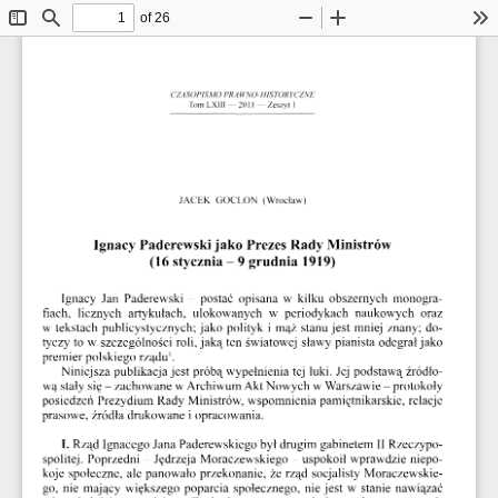
of 26
Toggle
Find
Zoom
Zoom
To
Sidebar
Out
In
CZASOPISMO PRAWN0-HIST0RYCZNE 
Tom LXIII —
 2011
 — Zeszyt  1  
JACEK  GOCLON   (Wrocław)   
Ignacy Paderewski jako  Prezes Rady  Ministrów  
(16 stycznia -  9 grudnia  1919)  
Ignacy  Jan  Paderewski  -  postać  opisana  w  kilku  obszernych  monogra­
fiach,   licznych   artykułach,   ulokowanych   w  periodykach   naukowych   oraz   
w  tekstach  publicystycznych; jako  polityk  i  mąż  stanu jest  mniej  znany;  do­
tyczy  to  w  szczególności  roli, jaką  ten  światowej  sławy  pianista  odegrał jako 
1
premier  polskiego  rządu
.  
Niniejsza  publikacja jest  próbą wypełnienia  tej  luki.  Jej  podstawą źródło­
wą stały  się -  zachowane w Archiwum Akt Nowych  w Warszawie -  protokoły  
posiedzeń  Prezydium  Rady  Ministrów,  wspomnienia  pamiętnikarskie,  relacje  
prasowe, źródła  drukowane  i  opracowania.  
I.
 Rząd  Ignacego Jana  Paderewskiego  był drugim  gabinetem  II Rzeczypo­
spolitej.
  Poprzedni  -  Jędrzeja  Moraczewskiego  -  uspokoił  wprawdzie  niepo­
koje  społeczne,  ale  panowało  przekonanie,  że  rząd  socjalisty  Moraczewskie­
go,
  nie  mający  większego  poparcia  społecznego,  nie jest  w  stanie  nawiązać  