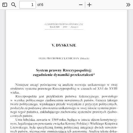
of 6
Toggle
Find
Zoom
Zoom
To
Sidebar
Out
In
CZASOPISMO      PRAWNO-HISTORYCZNE      
Tom  LXIII  —  2011  —  Zeszyt  1  
V.  DYSKUSJE  
OLEG  PIOTROWICZ  LICHICHAN   (Irkuck)   
System  prawny  Rzeczypospolitej:  
zagadnienie  dynamiki  przekształceń*  
Niniejsze   uwagi  poświęcone  są  analizie  rozwoju   unikatowego  w  swej  
strukturze  systemu  prawnego  Rzeczypospolitej  w  czasach  od  XVI  do  XVIII  
wieku. 
Rzeczpospolita   jest    przykładem    państwa    federacyjnego,    powstałego    
w  wyniku  politycznego  zjednoczenia  suwerennych  państw.  Geneza  takiego  
tworu  politycznego,  wynikająca  przede  wszystkim  z  przyczyn  politycznych,  
posłużyła  za podstawę  utworzenia  unikatowego  w  swej  istocie  systemu  praw­
nego  tegoż  państwa,  zakładającego  zachowanie  systemów  prawnych  zjedno­
czonych  państw.  
Unia  lubelska,  zawarta  w  1569 roku,  będąca  w  istocie  aktem  konstytucyj­
nym,  legalizującym  powstanie  związku  Korony  Polskiej  i Wielkiego  Księstwa  
Litewskiego,  była  specyficzną  formą  politycznej  integracji  dwóch  suweren­
nych  państw,  nieznacznie  zmniejszającą  ich  autonomię.  Analiza  tekstu  doku­