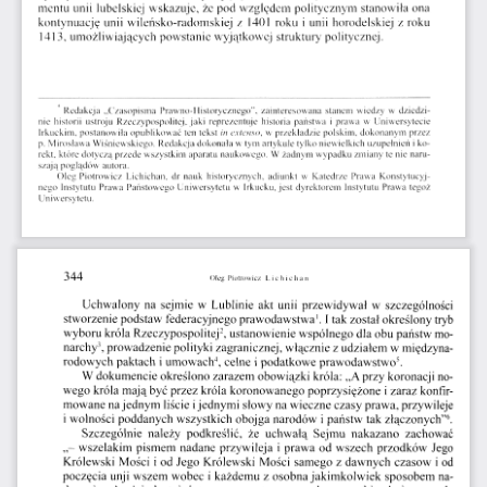
mentu  unii  lubelskiej  wskazuje,  że  pod  względem  politycznym  stanowiła  ona  
kontynuację  unii  wileńsko-radomskiej  z  1401  roku  i unii  horodelskiej  z  roku  
1413,
 umożliwiających  powstanie  wyjątkowej  struktury  politycznej.  
*  Redakcja  „Czasopisma  Prawno-Historycznego”,  zainteresowana  stanem  wiedzy  w  dziedzi­
nie  historii  ustroju  Rzeczypospolitej, jaki  reprezentuje  historia  państwa  i prawa  w  Uniwersytecie  
Irkuckim,  postanowiła  opublikować  ten  tekst
  in extenso,
 w przekładzie  polskim,  dokonanym  przez  
p.
 Mirosława  Wiśniewskiego.  Redakcja  dokonała  w tym artykule tylko niewielkich  uzupełnień  i ko­
rekt, które dotyczą przede wszystkim  aparatu  naukowego. W żadnym  wypadku  zmiany  te  nie  naru­
szają  poglądów  autora.  
Oleg  Piotrowicz  Lichichan,  dr  nauk  historycznych,  adiunkt  w  Katedrze  Prawa  Konstytucyj­
nego  Instytutu  Prawa  Państwowego  Uniwersytetu  w  Irkucku, jest  dyrektorem  Instytutu  Prawa  tegoż  
Uniwersytetu. 
344 
Oleg  Piotrowicz       Lichichan       
Uchwalony  na  sejmie  w  Lublinie  akt  unii  przewidywał  w  szczególności  
1
stworzenie podstaw  federacyjnego  prawodawstwa
.  I tak został określony  tryb  
2
wyboru  króla  Rzeczypospolitej
, ustanowienie wspólnego  dla obu państw mo­
3
narchy
, prowadzenie polityki zagranicznej, włącznie z udziałem  w  międzyna­
4
5
rodowych  paktach  i umowach
, celne  i podatkowe  prawodawstwo
.  
W dokumencie  określono zarazem  obowiązki  króla:  „A przy koronacji  no­
wego króla  mają  być przez króla koronowanego  poprzysiężone  i zaraz  konfir-
mowane  na jednym  liście
 i
 jednymi  słowy na wieczne czasy prawa,  przywileje  
6
i wolności  poddanych  wszystkich  obojga  narodów  i państw  tak  złączonych”
.  
Szczególnie  należy  podkreślić,  że  uchwałą  Sejmu  nakazano  zachować  
„-  wszelakim  pismem  nadane  przywileja  i prawa  od  wszech  przodków  Jego  
Królewski  Mości  i od  Jego  Królewski  Mości  samego  z dawnych  czasow  i od 
poczęcia  unji  wszem  wobec  i każdemu  z osobna jakimkolwiek  sposobem  na­