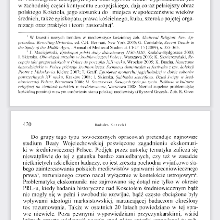
w zachodniej  części kontynentu  europejskiego,  dają coraz pełniejszy  obraz  
polskiego  Kościoła, jego  stosunku  do  i miejsca  w społeczeństwie  wieków  
średnich, także episkopatu, prawa kościelnego, kultu, szeroko pojętej  orga­
2
nizacji  oraz  praktyki  i teorii  pastoralnej
.  
1
  W  kwestii  nowych  trendów  w  mediewstyce  kościelnej  zob.
  Medieval  Religion:  New  Ap­
proaches.  Rewriting  Histories,
  ed.  C.H.  Berman,  New  York  2005;  G.  Constable,
  Recent  Trends  in  
the Study of the Middle Ages,
  „Annual  of  Medieval  Studies  at  CEU”  15 (2009),  s. 355-365. 
2
  J.  Maciejewski,
  Episkopat  polski  doby  dzielnicowej  1180-1320,
 Kraków-Bydgoszcz
  2003;  
I. Skierska,
  Obowiązek mszalny  w średniowiecznej  Polsce,
 Warszawa
  2003;
  K. Skwierczyński,
 Re­
cepcja  idei gregoriańskich  w Polsce do początku  XIII  wieku,
 Wrocław  2005; K.  Bracha,
 Nauczanie 
kaznodziejskie  w Polsce późnego  średniowiecza: Sermones  dominicales et festivales z  tzw. kolekcji 
Piotra  z  Miłosławia,
  Kielce  2007;  T.
  Graff,
  Episkopat  monarchii  jagiellońskiej  w dobie  soborów  
powszechnych  XV  wieku,
  Kraków  2008;  I.  Skierska,
  Sabbatha  sanctifices.  Dzień  święty  w
  śred­
niowiecznej  Polsce,
  Warszawa  2008;  M  Starnawska,
  Świętych życie po  życiu.  Relikwie  w kulturze 
religijnej  na ziemiach  polskich  w średniowieczu,
  Warszawa  2008.  Niemal  zupełnie  problematykę  
kościelną pominął w swym omówieniu  stanu  polskiej  mediewistyki  Ryszard Grzesik. Zob. R. Grze-
420 
Radosław
       Κotecki       
Do  grupy  tego  typu  nowoczesnych
  opracowań  pretenduje   najnowsze   
studium   Beaty   Wojciechowskiej   poświęcone   zagadnieniu   ekskomuni­
ki  w  średniowiecznej  Polsce.  Podjęta  przez  autorkę  tematyka  zalicza  się  
niewątpliwie  do  tej  z  gatunku  bardzo  zaniedbanych,  czy  też  w  zasadzie  
nietkniętych  szkiełkiem  badaczy,  co jest  zresztą pochodną wyjątkowo  sła­
bego  zainteresowania  polskich  mediewistów  sprawami  średniowiecznego  
3
4
prawa
,  rozumianego  często  nadal  wyłącznie  w  kontekście  ustrojowym
.  
Problematyką  ekskomuniki  nie  zajmowano  się  dotąd  nie  tylko  w  okresie  
PRL-u,  kiedy  badania  historyczne  nad  Kościołem  średniowiecznym  bądź  
nie  mogły  się  w  pełni  i  swobodnie  rozwijać,  bądź  często  obciążone  były  
wpływami  ideologii  marksistowskiej,  narzucającej   badaczom  określony  
tok  rozumowania.  Także  w  ostatnich  20  latach  powiedziano  w  tej  spra­
wie  niewiele.  Poza  pewnymi  wypowiedziami  przyczynkarskimi,  wśród  
których  zresztą  większość  wyszła  spod  pióra  autorki  omawianej  tu  pub­