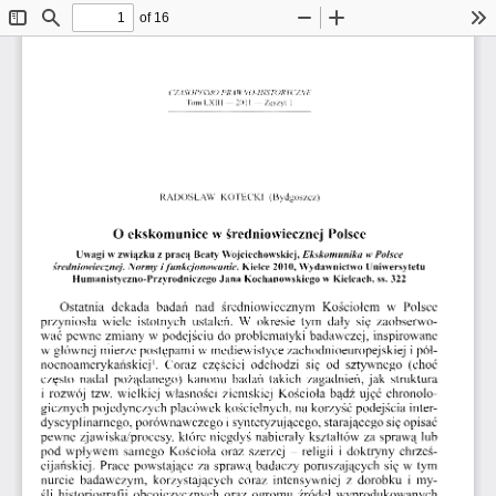
of 16
Toggle
Find
Zoom
Zoom
To
Sidebar
Out
In
CZASOPISMO      PRAWNO-HISTORYCZNE      
Tom  LXIII  —  2011  —  Zeszyt  1  
RADOSŁAW   KOTECKI   (Bydgoszcz)   
O  ekskomunice  w średniowiecznej  Polsce  
Uwagi  w związku  z pracą  Beaty  Wojciechowskiej,
  Ekskomunika   w  Polsce  
średniowiecznej.   Normy  i funkcjonowanie,
    Kielce  2010, Wydawnictwo  Uniwersytetu  
Humanistyczno-Przyrodniczego  Jana  Kochanowskiego  w  Kielcach,  ss. 322 
Ostatnia  dekada  badań   nad  średniowiecznym   Kościołem  w  Polsce  
przyniosła  wiele  istotnych  ustaleń.  W  okresie  tym  dały  się  zaobserwo­
wać pewne  zmiany  w  podejściu  do  problematyki  badawczej,  inspirowane  
w głównej  mierze postępami  w mediewistyce  zachodnioeuropejskiej  i pół­
1
nocnoamerykańskiej
.  Coraz  częściej  odchodzi  się  od  sztywnego  (choć  
często  nadal  pożądanego)  kanonu  badań  takich  zagadnień,  jak  struktura  
i  rozwój  tzw.  wielkiej  własności  ziemskiej  Kościoła  bądź  ujęć  chronolo­
gicznych  pojedynczych  placówek  kościelnych,  na korzyść  podejścia  inter­
dyscyplinarnego, porównawczego
  i
 syntetyzującego,  starającego  się opisać 
pewne  zjawiska/procesy,  które  niegdyś  nabierały  kształtów  za  sprawą  lub  
pod  wpływem  samego  Kościoła  oraz  szerzej  -  religii  i  doktryny  chrześ­
cijańskiej.
  Prace  powstające  za  sprawą  badaczy  poruszających  się w  tym  
nurcie  badawczym,  korzystających   coraz  intensywniej  z  dorobku  i  my­
śli  historiografii  obcojęzycznych  oraz  ogromu  źródeł  wyprodukowanych  