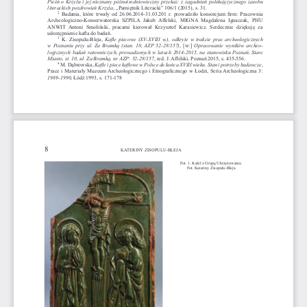
Pieśń o Krzyżu i jej nieznany późnośredniowieczny przekaz: z zagadnień polskojęzycznego zasobu 
literackich pozdrowień Krzyża
, „Pamiętnik Literacki”
106/1 (2015), s. 31.
2
  Badania,  które  trwały  od  26.06.2014-31.03.201  r.  prowadziło  konsorcjum  fi
 rm:  Pracownia 
Archeologiczno-Konserwatorska  SZPILA  Jakub  Aff
  elski,  MIGNA  Magdalena  Ignaczak,  PHU  
ANWIT  Antoni  Smoliński,  pracami  kierował  Krzysztof  Karasiewicz.  Serdecznie  dziękuję  za  
udostępnienie kafl
 a do badań. 
3
Kafl  e  piecowe  (XV-XVIII  w.),  odkryte  w  trakcie  prac  archeologicznych  
  K.  Zisopulu-Bleja,  
w  Poz  na  niu  przy  ul.  Za  Bramką  (stan.  10,  AZP  52-28/157)
Opracowanie  wyników  arche  o-
,  [w:]  
logicznych  badań  ratowniczych,  prowadzonych  w  latach  2014-2015,  na  stanowisku  Poznań,  Stare  
Miasto, st. 10, ul. Za Bramką, nr AZP: 52-28/157
,
red. J. Aff
 elski,
Poznań 2015, s. 435-556.
4
Kafl e i piece kafl owe w Polsce do końca XVIII wieku. Stan i potrzeby badawcze
 M. Dąbrowska, 
, 
Prace i Materiały Muzeum Archeologicznego i Etnografi
 cznego w Łodzi, Seria Archeologiczna 3: 
1989-1990
, Łódź 1993, s. 171-178
8 
KATERINY  ZISOPULU-BLEJA
Fot. 1. Kafel z Grupą Ukrzyżowania. 
Fot. Kateriny Zisopulu-Bleja