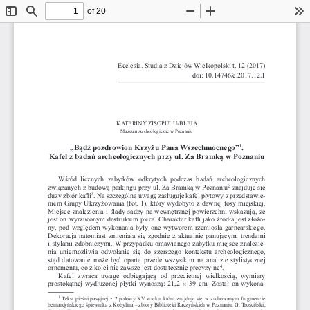
of 20
Toggle
Find
Zoom
Zoom
To
Sidebar
Out
In
Ecclesia. Studia z Dziejów Wielkopolski t. 12 (2017) 
doi: 10.14746/e.2017.12.1
KATERINY ZISOPULU-BLEJA
Muzeum Archeologiczne w Poznaniu
1
„Bądź pozdrowion Krzyżu Pana Wszechmocnego”
.
Kafel z badań archeologicznych przy ul. Za Bramką w Poznaniu
Wśród  licznych  zabytków  odkrytych  podczas  badań  archeologicznych  
2
związanych z budową parkingu przy ul. Za Bramką w Poznaniu
 znajduje się 
3
duży zbiór kafl
 i
. Na szczególną uwagę zasługuje kafel płytowy z przedstawie-
niem Grupy Ukrzyżowania (fot. 1), który wydobyto z dawnej fosy miejskiej. 
Miejsce  znalezienia  i  ślady  sadzy  na  wewnętrznej  powierzchni  wskazują,  że  
jest on wyrzuconym destruktem pieca. Charakter kafl
 i jako źródła jest złożo-
ny,  pod  względem  wykonania  były  one  wytworem  rzemiosła  garncarskiego.  
Dekoracja  natomiast  zmieniała  się  zgodnie  z  aktualnie  panującymi  trendami  
i  stylami  zdobniczymi.  W  przypadku  omawianego  zabytku  miejsce  znalezie-
nia  uniemożliwia  odwołanie  się  do  szerszego  kontekstu  archeologicznego,  
stąd  datowanie  może  być  oparte  przede  wszystkim  na  analizie  stylistycznej  
4
.
ornamentu, co z kolei nie zawsze jest dostatecznie precyzyjne
Kafel  zwraca  uwagę  odbiegającą  od  przeciętnej  wielkością,  wymiary  
prostokątnej  wydłużonej  płytki  wynoszą:  21,2  
  39  cm.  Został  on  wykona-
×
1
  Tekst  pieśni  pasyjnej  z  2  połowy  XV  wieku,  która  znajduje  się  w  zachowanym  fragmencie  
bernardyńskiego śpiewnika z Kobylina – zbiory Biblioteki Raczyńskich w Poznaniu. G. Trościński, 