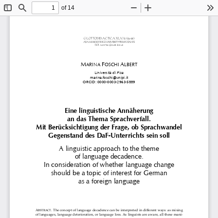
of 14
Toggle
Find
Zoom
Zoom
To
Sidebar
Out
In
GLOTTODIDACTICA XLV/2 (2018)
ADAM MICKIEWICZ UNIVERSITY PRESS POZNAŃ 
DOI: 10.14746/gl.2018.45.2.05 
M
F
A
ARINA 
OSCHI 
LBERT
Università di Pisa 
marina.foschi@unipi.it 
ORCID: 0000-0003-2963-5889 
Eine linguistische Annäherung  
an das Thema Sprachverfall.  
Mit Berücksichtigung der Frage, ob Sprachwandel 
Gegenstand des DaF-Unterrichts sein soll 
A linguistic approach to the theme  
of language decadence.  
In consideration of whether language change 
should be a topic of interest for German  
as a foreign language 
A
. The concept of language decadence can be interpre
ted in different ways: as mixing 
BSTRACT
of languages, language deterioration, or language l
oss. As linguists are aware, all these mani-