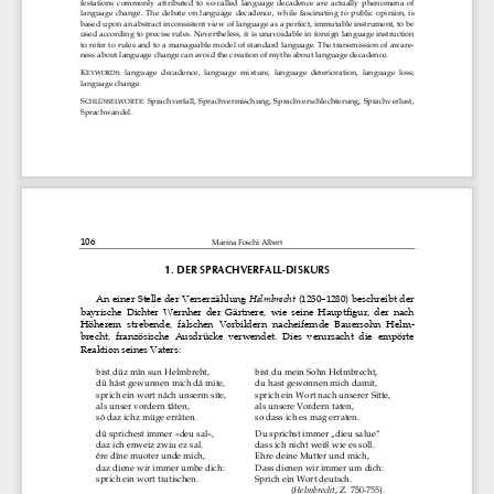
festations  commonly  attributed  to  so-called  languag
e  decadence  are  actually  phenomena  of 
language  change.  The  debate  on  language  decadence, 
while  fascinating  to  public  opinion,  is 
based upon an abstract inconsistent view of languag
e as a perfect, immutable instrument, to be 
used according to precise rules. Nevertheless, it i
s unavoidable in foreign language instruction 
to refer to rules and to a manageable model of stan
dard language. The transmission of aware-
ness about language change can avoid the creation o
f myths about language decadence. 
K
:  language  decadence,  language  mixture,  language  de
terioration,  language  loss, 
EYWORDS
language change. 
S
:  Sprachverfall,  Sprachvermischung,  Sprachverschlec
hterung,  Sprachverlust, 
CHLÜSSELWORTE
Sprachwandel. 
106 
Marina Foschi Albert
1. DER SPRACHVERFALL-DISKURS 
An einer Stelle der Verserzählung 
Helmbrecht
 (1250–1280) beschreibt der 
bayrische  Dichter  Wernher  der  Gärtnere,  wie  seine  H
auptfigur,  der  nach 
Höherem  strebende,  falschen  Vorbildern  nacheifernde
  Bauersohn  Helm-
brecht,  französische  Ausdrücke  verwendet.  Dies  veru
rsacht  die  empörte 
Reaktion seines Vaters: 
bist dûz mîn sun Helmbreht, 
bist du mein Sohn Helmbrecht, 
dû hâst gewunnen mich dâ mite, 
du hast gewonnen mich damit, 
sprich ein wort nâch unserm site, 
sprich ein Wort nach unserer Sitte, 
als unser vordern tâten, 
als unsere Vordern taten, 
sô daz ichz müge errâten. 
so dass ich es mag erraten. 
dû sprichest immer «deu sal», 
Du sprichst immer „dieu salue“ 
daz ich enweiz zwiu ez sal. 
dass ich nicht weiß wie es soll. 
êre dîne muoter unde mich, 
Ehre deine Mutter und mich, 
daz diene wir immer umbe dich: 
Dass dienen wir immer um dich: 
sprich ein wort tiutischen. 
Sprich ein Wort deutsch. 
(
Helmbrecht
, Z. 
750
-
755).