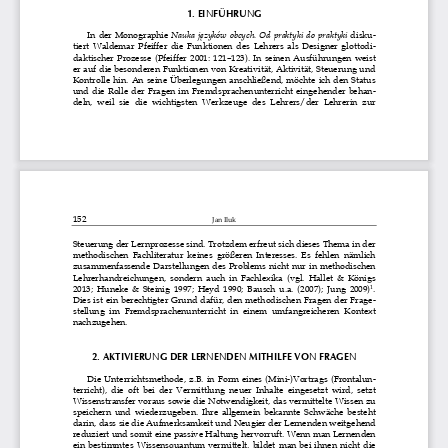
1. EINFÜHRUNG 
In  der  Monographie 
Nauka języków obcych. Od praktyki do praktyki
  disku-
tiert  Waldemar  Pfeiffer  die  Funktionen  des  Lehrers 
als  Designer  glottodi-
daktischer  Prozesse  (Pfeiffer  2001:  121–123).  In  se
inen  Ausführungen  weist 
er auf die besonderen Funktionen von Kreativität, A
ktivität, Steuerung und 
Kontrolle  hin.  An  seine  Überlegungen  anschließend, 
möchte  ich  den  Status 
und  die  Rolle  der  Fragen  im  Fremdsprachenunterricht
  eingehender  behan-
deln,  weil  sie  die  wichtigsten  Werkzeuge  des  Lehrer
s/der  Lehrerin  zur 
152 
Jan Iluk
Steuerung der Lernprozesse sind. Trotzdem erfreut s
ich dieses Thema in der 
methodischen  Fachliteratur  keines  größeren  Interess
es.  Es  fehlen  nämlich 
zusammenfassende  Darstellungen  des  Problems  nicht  n
ur  in  methodischen 
Lehrerhandreichungen,  sondern  auch  in  Fachlexika  (v
gl.  Hallet  &  Königs 
2013;  Huneke  &  Steinig  1997;  Heyd  1990;  Bausch  u.a.
  (2007);  Jung  2009)
. 
1
Dies  ist  ein berechtigter Grund dafür,  den  methodis
chen Fragen  der  Frage-
stellung  im  Fremdsprachenunterricht  in  einem  umfang
reicheren  Kontext 
nachzugehen. 
2. AKTIVIERUNG DER LERNENDEN MITHILFE VON FRAGEN 
Die  Unterrichtsmethode,  z.B.  in  Form  eines  (Mini-)V
ortrags  (Frontalun-
terricht),  die  oft  bei  der  Vermittlung  neuer  Inhalt
e  eingesetzt  wird,  setzt 
Wissenstransfer voraus sowie die Notwendigkeit, das
 vermittelte Wissen zu 
speichern  und  wiederzugeben.  Ihre  allgemein  bekannt
e  Schwäche  besteht 
darin, dass sie die Aufmerksamkeit und Neugier der 
Lernenden weitgehend 
reduziert und somit eine passive Haltung hervorruft
. Wenn man Lernenden 
ein  bestimmtes  Wissensquantum  vermittelt,  bildet  ma
n  bei  ihnen  nicht  die 