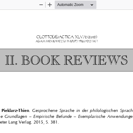
Zoom
Zoom
Out
In
GLOTTODIDACTICA XLV/2 (2018)
ADAM MICKIEWICZ UNIVERSITY PRESS POZNAŃ
II. BOOK REVIEWS
Pieklarz-Thien
.
Gesprochene Sprache in der philologischen Sprach
he Grundlagen – Empirische Befunde – Exem
plarische Anwendungen
ter Lang Verlag. 2015, S. 381.