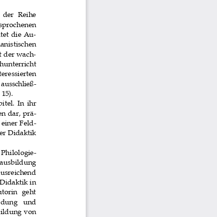
  der  Reihe  
gesprochenen 
et die Au-
anistischen 
t der wach-
hunterricht 
teressierten 
ausschließ-
 15). 
el.  In  ihr 
n dar, prä-
einer Feld-
er Didaktik 
  Philologie-
ausbildung 
ausreichend 
Didaktik in 
torin  geht  
dung   und  
ildung von 