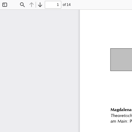
of 14
Toggle
Find
Previous
Next
Sidebar
Magdalena 
Theoretisc
am Main: Pe