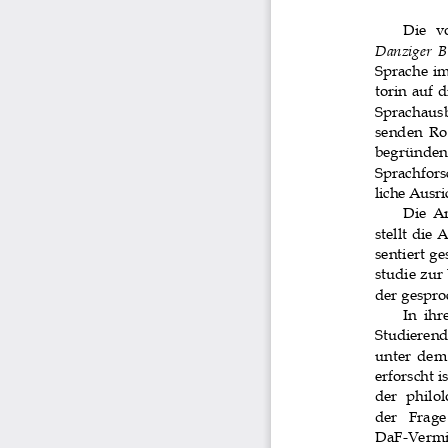
Die  v
Danziger Be
Sprache i
torin auf 
Sprachaus
senden  Ro
begründen, 
Sprachfors
liche Ausri
Die  Ar
stellt die 
sentiert g
studie zur
der gespro
In  ih
Studierende
unter  dem 
erforscht i
der  philo
der   Frag
DaF-Vermi