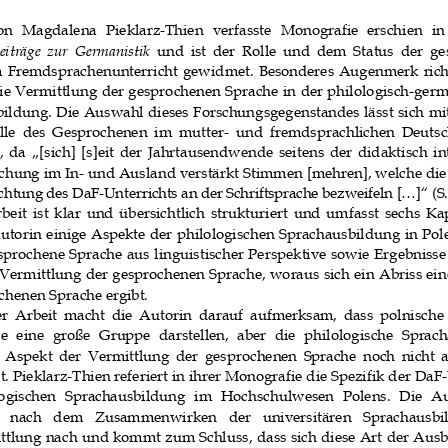
on  Magdalena  Pieklarz-Thien  verfasste  Monograf
ie  erschien  in
iträge zur  Germanistik
  und  ist  der  Rolle  und  dem  Status  der  
m Fremdsprachenunterricht gewidmet. Besond
eres Augenmerk richt
die Vermittlung der gesprochenen Sprache 
in der philologisch-germ
bildung. Die Auswahl dieses Forschungsgege
nstandes lässt sich mi
lle  des  Gesprochenen  im  mutter-  und  fremds
prachlichen  Deutsc
 da  „[sich]  [s]eit  der  Jahrtausendwende  s
eitens  der  didaktisch  in
chung im In- und Ausland verstärkt Stimme
n [mehren], welche die 
chtung des DaF-Unterrichts an der Schrif
tsprache bezweifeln [...]“ (S.
beit  ist  klar  und  übersichtlich  strukturiert 
und  umfasst  sechs  Kapit
Autorin einige Aspekte der philologische
n Sprachausbildung in Pole
esprochene Sprache aus linguistischer Per
spektive sowie Ergebnisse 
 Vermittlung der gesprochenen Sprache, wo
raus sich ein Abriss ein
chenen Sprache ergibt. 
rer  Arbeit  macht  die  Autorin  darauf  aufmerksam
,  dass  polnische
  eine  große  Gruppe  darstellen,  aber  die 
philologische  Sprach
 Aspekt  der  Vermittlung  der  gesprochenen  S
prache  noch  nicht  
st. Pieklarz-Thien referiert in ihrer Mo
nografie die Spezifik der DaF-
logischen  Sprachausbildung  im  Hochschulwes
en  Polens.  Die  Au
e   nach   dem   Zusammenwirken   der   universitären 
Sprachausbil
ttlung nach und kommt zum Schluss, dass si
ch diese Art der Ausb