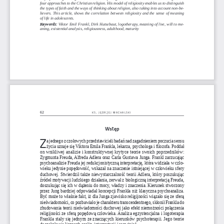
four approaches to the Christian religion. His model of religiosity enables us to distinguish 
the types of faith and the ways of thinking about religion, also taking into account non-be
-
lievers. This article, shows the correlation between religiosity and the sense of meaning 
of life in adolescents.
eywords: 
Viktor Emil Frankl, Dirk Hutsebaut, logotherapy, meaning of live, will to me
-
K
aning, existential analysis, religiousness, adulthood, maturity
62
.  
k s
j ę d r z e j
m a c h a l s k i
Wstęp
Z
a jednego z 
czołowych przedstawicieli badań nad zagadnieniem poczucia sensu 
życia uznaje się Viktora Emila Frankla, lekarza, psychologa i 
filozofa. Poddał 
on wnikliwej analizie i
 konstruktywnej krytyce teorie swoich poprzedników: 
Zygmunta Freuda, Alfreda Adlera oraz Carla Gustawa Junga. Frankl zarzucając 
psychoanalizie Freuda jej redukcjonistyczną interpretację, która widziała w 
czło
-
wieku jedynie popędowość, wskazał na znaczenie istniejącej w 
człowieku sfery 
duchowej. Stwierdził także niewystarczalność teorii Adlera, który poszukując 
źródeł motywacji ludzkiego działania, zerwał z 
biologiczną interpretacją Freuda, 
doszukując się ich w 
dążeniu do mocy, władzy i 
znaczenia. Kierunek stworzony 
przez Jung bardziej odpowiadał koncepcji Frankla niż klasyczna psychoanaliza. 
Być może to właśnie fakt, iż dla Junga zjawisko religijności wiązało się ze sferą 
nieświadomości, co pozbawiało je charakteru transcendentnego, skłonił Frankla do 
zbudowania teorii nieświadomości duchowej jako efekt niemożności połączenia 
religijności ze sferą popędową człowieka. Analiza egzystencjalna i 
logoterapia  
Frankla stały się jednym ze znaczących kierunków psychoterapii. Jego teorie 