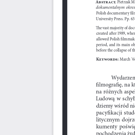
A
!"#$%&#
.
 Pietrzak Ma
dokumentalnym okre
Polish documentary 
%
l
University Press. Pp. 

-
e vast majority of do
created a
.
er 

, when
allowed Polish 
%
lmmaker
period, and its main ob
before the collapse of 
K
'()*$+"
:
 March ‘

Wydarzen
:
lmogra
:ę
, na k
na ró
ż
nych aspe
Ludow
ą
  w
schy
ł
dziemy w
ś
ród n
pacy
:
kacji  stu
litycznym  dojr
kumenty  po
ś
wi
pochodzenia 
ż
yd