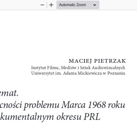
Zoom
Zoom
Out
In
*+,-./
0-.123+4
Instytut Filmu, Mediów i
Sztuk Audiowizualnych 
Uniwersytet im. Adama Mickiewicza w
Poznaniu
emat. 
ecno
ś
ci problemu Marca 1968
roku 
okumentalnym okresu PRL