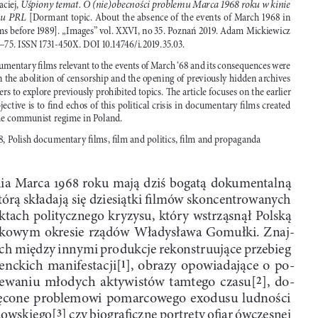
U
ś
piony temat. O
(nie)obecno
ś
ci problemu Marca 
#$%& 
roku w
kinie 
ciej, 
su PRL
[Dormant topic. About the absence of the events of March 

 in 
ms before 

]. „Images” vol. XXVI, no 

. Pozna
ń

. Adam Mickiewicz 
–

. ISSN 

-

X. DOI 

.

/i.

.

.

.
cumentary 
%
lms relevant to the events of March ‘

 and its consequences were 
 the abolition of censorship and the opening of previously hidden archives 
s to explore previously prohibited topics. 
-
e article focuses on the earlier 
jective
is to 
%
nd echos of this political crisis in documentary 
%
lms created 
the communist regime in Poland.

, Polish documentary 
%
lms, 
%
lm and politics, 
%
lm and propaganda
ia Marca 
&'56 
roku maj
ą
 dzi
ś
 bogat
ą
 dokumentaln
ą
tór
ą
 sk
ł
adaj
ą
 si
ę
 dziesi
ą
tki 
:
lmów skoncentrowanych 
ktach politycznego kryzysu, który wstrz
ą
sn
ął
 Polsk
ą
kowym  okresie  rz
ą
dów  W
ł
adys
ł
awa  Gomu
ł
ki.  Znaj
-
ich mi
ę
dzy innymi produkcje rekonstruuj
ą
ce przebieg 
denckich  manifestacji[
],  obrazy  opowiadaj
ą
ce  o
po
-
!
zewaniu  m
ł
odych  aktywistów  tamtego  czasu[
],  do
-
"
ę
cone  problemowi  pomarcowego  exodusu  ludno
ś
ci 
owskiego[
] czy biogra
:
czne portrety o
:
ar ówczesnej 
#