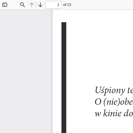
of 13
Toggle
Find
Previous
Next
Sidebar
U
ś
piony t
O
(nie)ob
w
kinie d