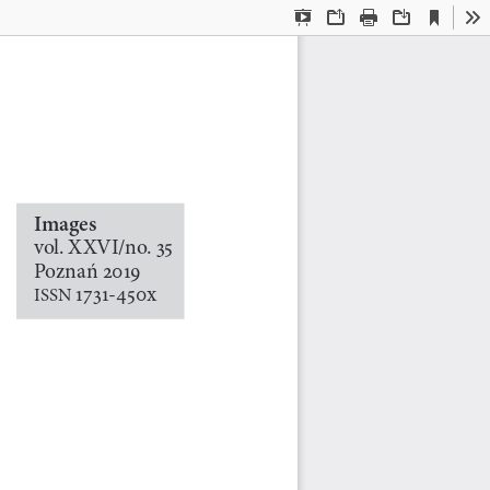
Current
Presentation
Open
Print
Download
To
View
Mode
Images
vol. XXVI/no. 
!"
Pozna
ń
$%&'
&(!&
-
)"%
x
ISSN