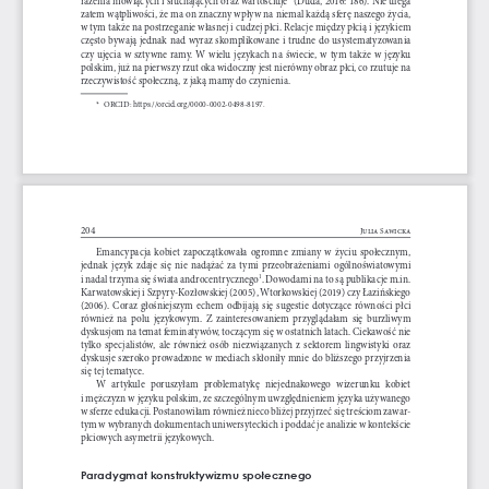
zatem wątpliwości, że ma on znaczny wpływ na niemal każdą sferę naszego życia, 
w tym także na postrzeganie własnej i cudzej płci. Relacje między płcią i językiem 
często bywają jednak nad wyraz skomplikowane i trudne do usystematyzowania 
czy  ujęcia  w  sztywne  ramy.  W  wielu  językach  na  świecie,  w  tym  także  w  języku  
polskim, już na pierwszy rzut oka widoczny jest nierówny obraz płci, co rzutuje na 
rzeczywistość społeczną, z jaką mamy do czynienia.
*    ORCID: https://orcid.org/0000-0002-0498-8197.
204
Julia Sawicka
Emancypacja  kobiet  zapoczątkowała  ogromne  zmiany  w  życiu  społecznym,  
jednak  język  zdaje  się  nie  nadążać  za  tymi  przeobrażeniami  ogólnoświatowymi  
i nadal trzyma się świata androcentrycznego
. Dowodami na to są publikacje m.in. 
1
Karwatowskiej i Szpyry-Kozłowskiej (2005), Wtorkowskiej (2019) czy Łazińskiego 
(2006).  Coraz  głośniejszym  echem  odbijają  się  sugestie  dotyczące  równości  płci  
również  na  polu  językowym.  Z  zainteresowaniem  przyglądałam  się  burzliwym  
dyskusjom na temat feminatywów, toczącym się w ostatnich latach. Ciekawość nie 
tylko  specjalistów,  ale  również  osób  niezwiązanych  z  sektorem  lingwistyki  oraz  
dyskusje szeroko prowadzone w mediach skłoniły mnie do bliższego przyjrzenia 
się tej tematyce. 
W  artykule  poruszyłam  problematykę  niejednakowego  wizerunku  kobiet  
i mężczyzn w języku polskim, ze szczególnym uwzględnieniem języka używanego 
w sferze edukacji. Postanowiłam również nieco bliżej przyjrzeć się treściom zawar
-
tym w wybranych dokumentach uniwersyteckich i poddać je analizie w kontekście 
płciowych asymetrii językowych.
Paradygmat konstruktywizmu społecznego