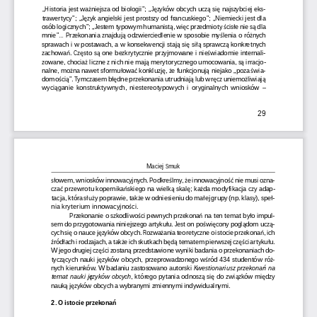
„Historia jest wa
niejsza od biologii”; „J
zyków obcych ucz
 si
 najszybciej eks-
ż
ę
ą
ę
trawertycy”; „J
zyk angielski jest prostszy od francuskiego”; „Niemiecki jest dla
ę
osób logicznych”; „Jestem typowym humanist
, wi
c przedmioty 
cis
e nie s
 dla
ą
ę
ś
ł
ą
mnie”... Przekonania znajduj
 odzwierciedlenie w sposobie my
lenia o ró
nych
ą
ś
ż
sprawach i w postawach, a w konsekwencji staj
 si
 si
 sprawcz
 konkretnych
ą
ę
łą
ą
zachowa
. Cz
sto s
 one bezkrytycznie przyjmowane i nie
wiadomie internali-
ń
ę
ą
ś
zowane, chocia
 liczne z nich nie maj
 merytorycznego umocowania, s
 irracjo-
ż
ą
ą
nalne, mo
na nawet sformu
owa
 konkluzj
, 
e funkcjonuj
 niejako „poza 
wia-
ż
ł
ć
ę
ż
ą
ś
domo
ci
”. Tymczasem b
dne przekonania utrudniaj
 lub wr
cz uniemo
liwiaj
ś
ą
łę
ą
ę
ż
ą
wyci
ganie  konstruktywnych,  niestereotypowych  i  oryginalnych  wniosków  –
ą
29
Maciej Smuk
owem, wniosków innowacyjnych. Podkre
lmy, 
e innowacyjno
 nie musi ozna-
sł
ś
ż
ść
cza
 przewrotu kopernika
skiego na wielk
 skal
; ka
da modyfikacja czy adap-
ć
ń
ą
ę
ż
tacja, która s
y poprawie, tak
e w odniesieniu do ma
ej grupy (np. klasy), spe
-
łuż
ż
ł
ł
nia kryterium innowacyjno
ci.
ś
Przekonanie o szkodliwo
ci pewnych przekona
 na ten temat by
o impul-
ś
ń
ł
sem do przygotowania niniejszego artyku
u. Jest on po
wi
cony pogl
dom ucz
-
ł
ś
ę
ą
ą
cych si
 o nau ce  j
zyków  ob cych.  Roz wa
a nia te oretyczne  o i sto cie p rzekona
, ich
ę
ę
ż
ń
ród
ach i rodzajach, a tak
e ich skutkach b
 tematem pierwszej cz
ci artyku
u.
ź
ł
ż
ędą
ęś
ł
W jego drugiej cz
ci zostan
 przedstawione wyniki badania o przekonaniach do-
ęś
ą
tycz
cych  nauki  j
zyków  obcych,  przeprowadzonego  w
ród  434  studentów  ró
-
ą
ę
ś
ż
nych kierunków. W badaniu zastosowano autorski
Kwestionariusz przekona
 na
ń
temat  nauki  j
zyków  obcych
,  którego  pytania  odnosz
  si
  do  zwi
zków  mi
dzy
ę
ą
ę
ą
ę
nauk
 j
zyków obcych a wybranymi zmiennymi indywidualnymi.
ą
ę
2. O istocie przekona
ń