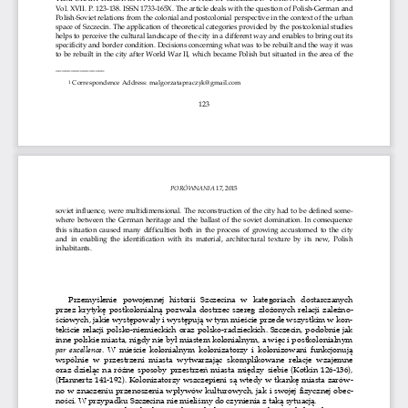
Vol. XVII. P. 
1
23
-
13
8
. ISSN 1733
-
165X. The article deals with the question 
of Polish
-
German and 
Polish
-
Soviet relations from the colonial and postcolonial perspective in the context of the urban 
space of Szczecin. The application of theoretical categories provided by the postcolonial studies 
helps to perceive the cultural landsca
pe of the city in a different way and enables to bring out its 
specificity and border condition. Decisions concerning what was to be rebuilt and the way it was 
to  be  rebuilt  in  the  city  after World  War  II, which  became Polish  but  situated in  the area  of  th
e 
________________
Correspondence Address: malgorzatapraczyk@gmail.com
1
123
PORÓWNANIA 
17, 2015
soviet influence, were multidimensional. The reconstruction of the city had to be defined som
e-
where  between  the  German  heritage  and  the  ballast  of  the  soviet  domination.  In  consequence 
this  situation  caused  many  difficulties  both  in  the  process  of  growin
g  accustomed  to  the  city 
and  in  enabling  the  identification  with  its  material,  architectural  texture  by  its  new,  Polish 
inhabitants.
Przemyślenie  powojennej  historii  Szczecina  w  kategoriach  dostarczanych 
przez krytykę postkolonialną pozwala dostrzec 
szereg złożonych relacji zależn
o-
ściowych, jakie występowały i występują w tym mieście przede wszystkim w ko
n-
tekście relacji polsko
-
niemieckich  oraz  polsko
-
radzieckich.  Szczecin,  podobnie  jak 
inne polskie miasta, nigdy nie był miastem kolonialnym, a więc i 
postkolonialnym 
par  excellence
.  W mieście kolonialnym  kolonizatorzy  i  kolonizowani  funkcjonują 
wspólnie  w  przestrzeni  miasta  wytwarzając  skomplikowane  relacje  wzajemne 
oraz dzieląc na różne sposoby przestrzeń miasta między siebie (Kotkin 126
-
136), 
(Hannert
z  141
-
192). Kolonizatorzy wszczepieni są wtedy w tkankę miasta zaró
w-
no w znaczeniu przenoszenia wpływów kulturowych, jak i swojej fizycznej obe
c-
ności. W przypadku Szczecina nie mieliśmy do czynienia z taką sytuacją.