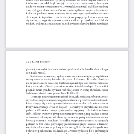
i  kulturowy  posiadał  dzięki  swojej  rodzinie,  a  szczególnie  ojcu,  dumnemu  
i zadowolonemu reprezentantowi „wyższej klasy niższej”, czyli klasy średniej, 
owej – jak głosi głowa rodziny Crusoe – najszczęśliwszej grupy społeczeństwa. 
Robinson pochodzi zatem z rodziny, której etos i sytuację określa mieszczań
-
ski  i  kupiecki  kapitalizm  –  ale  ta  szczęśliwa  pozycja  społeczna  wydaje  mu  
się  nudna,  szczególnie  w  porównaniu  z  wielkimi  przygodami  na  dalekich  
wodach, a także z nieodłącznymi od nich zyskami z handlu dalekomorskiego, 
44  |  Paweł  Tomczok
plantacji i niewolnictwa (na temat różnych kontekstów handlu atlantyckiego 
zob. Buck-Morss).
Społeczny i ekonomiczny system krajów centrum nowożytnego kapitalizmu 
tworzy zatem oczywisty kontekst dla postaci Robinsona. Ta bardzo ukonkret-
niona historia często w recepcji traktowana jednak była jako materiał fabularny, 
który  może  ulec  różnym  przemieszczeniom  intertekstualnym.  Ekonomiści  
pragnęli  zatem  poddać  sytuację  rozbitka  jeszcze  większej  abstrakcji,  każąc  
bohaterowi utracić także pamięć (zob. Rothbard).
Do innego przesunięcia musi jednak dojść, gdy osadza się Robinsona w rze
-
czywistości peryferii nowoczesnego kapitalizmu, w przestrzeniach i kulturach, 
które  zmagają  się  z  własnym  opóźnieniem  w  stosunku  do  krajów  centrum.  
Próby  modernizacji  w  takich  krajach  –  a  świetnym  przykładem  są  ziemie  
polskie w 
XIX wieku – mają często charakter wyspowy (zob. Kula) i skokowy 
(zob. Jedlicki): wyspowy, gdyż przestrzenie nowoczesnej gospodarki otoczone 
są  terenami  rolniczymi,  zaś  skokowy,  ponieważ  próby  modernizacji  często  
bywają gwałtowne i nieudane. Te rzadkie wyspy nowoczesności na ziemiach 
polskich  w 
XIX  wieku  przyciągały  jednak  liczne  grupy  ludności  z  terenów  
wiejskich, a literatura od połowy wieku szczególnie chętnie pokazywała losy 
bohaterów pochodzenia szlacheckiego „wysadzonych z siodła” i próbujących 
odnaleźć  się  w  nowej  przestrzeni  wielkiego  miasta,  zwykle  bez  żadnych  zna-