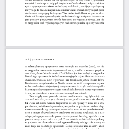
wszystkich  osób  opuszczających  terytorium  Czechosłowacji  między  rokiem  
1948  a  1989  upraszcza  obraz  zachodzącej  mobilności,  pomija  pozapolityczną  
motywację do zmiany miejsca zamieszkania (choć i o takich motywacjach piszą 
często  sami  emigrujący  twórcy,  np.  Věra  Linhartová).  Rzecz  w  tym,  że  okre
-
exil 
ślenie 
bazuje na perspektywie czechosłowackiego emigranta i umieszcza 
jego postać w pozytywnym świetle heroizmu, poświęcenia i odwagi. Jest tak 
w  przypadku  osób  wykorzystujących  niekonwencjonalne  sposoby  ucieczki  
266  |  Joanna  Derdowska
za żelazną kurtynę opisywanych przez historyka Ivo Pejčocha (2008), jest tak 
w  przypadku  rozmówców  zapraszanych  do  wywiadów  w  ramach  projektu  
oral history 
Paměť národa fundacji Post Bellum, jest tak choćby i w przypadku 
literackiego  opracowania  losów  kontrowersyjnych  bojowników  antykomuni
-
Nie jest źle 
stycznych, braci Mašínów, w powieści Jana Nováka 
(Zatím dobrý, 
Novák 2004, wersja komiksowa Novák, Jaromír 99 2018)
1
. Niegasnąca estyma 
wobec czechosłowackiej emigracji utrzymywana m.in. dzięki podobnym publi
-
kacjom i przedsięwzięciom w ciągu ostatnich dekad musiała zacząć współistnieć 
z nowymi zjawiskami w znacznie odmienionych warunkach.
Podczas gdy nowo powstałe państwo czeskie w roku 1993 było miejscem 
zamieszkania  dla  78  tysięcy  obcokrajowców,  pod  koniec  ostatniej  dekady  
XX
  wieku  ich  liczba  wzrosła  trzykrotnie  do  280  tysięcy  w  roku  1999,  aby  
po  chwilowym  kilkunastoprocentowym  spadku  na  przełomie  wieków  stop
-
niowo wzrastać do 633 tysięcy pod koniec roku 2020. W ten sposób obecność 
osób  o  innym  obywatelstwie  w  strukturze  społecznej  zwiększyła  się  z  nie
-
całego  jednego  procenta  do  ponad  sześciu  procent  (według  wyników  spisu  
powszechnego  z  2021  roku  –  4,7%).  Przez  ostatnie  20  lat  średnio  o  połowę  
więcej osób bez obywatelstwa czeskiego osiedlało się każdego roku na teryto
-
rium kraju niż na stałe go opuszczało (Český statistický úřad 2022b)
2
 i choć 
wiosną  2022  roku,  gdy  kończę  pracę  nad  tym  tekstem,  trudno  przewidywać,  