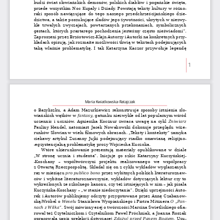
budzi świat słowiańskich demonów, polskich diabłów i pogańskie święta, 
przede wszystkim Noc Kupały i Dziady. Powstają teksty kultury w różno
-
raki sposób nawiązujące do tego naszego przedchrześcijańskiego dzie
-
dzictwa, a także poszukujące śladów jego żywotności, ukrytych w niezwy
-
kle  trwałych  zwyczajach,  powtarzanych  przekonaniach,  symbolicznych 
gestach, których prastarego pochodzenia jesteśmy często nieświadomi”. 
Zaproszeni przez Brzóstowicz-Klajn Autorzy i Autorki na konkretnych przy
-
kładach opisują, jak rozmaite możliwości tkwią w tekstach podejmujących 
taką właśnie problematykę. I tak Katarzyna Kaczor przywołuje legendę 
1
Maria Kwiatkowska-Ratajczak
o Bazyliszku, a Adam Mazurkiewicz rekonstruuje sposoby istnienia sło
-
wiańskich wątków w 
fantasy
, gatunku niezwykle od lat popularnym wśród 
uczennic i uczniów. Agnieszka Kocznur zwraca uwagę na cykl 
Żniwiarz
Pauliny Hendel, natomiast Jacek Nowakowski dokonuje przeglądu wize
-
runków Słowian w wielu filmowych obrazach. „Teksty i konteksty” zamyka 
ciekawy artykuł Zuzanny Jujki podejmujący rzadko omawianą religijno
-
-egzystencjalną problematykę prozy Wojciecha Kuczoka. 
Wtóre ukierunkowanie prezentują materiały opublikowane w dziale 
„W stronę ucznia i studenta”. Inicjuje go szkic Katarzyny Kuczyńskiej
-
-Koschany  –  współtwórczyni  projektu  realizowanego  we  współpracy 
z Otwartą Rzeczpospolitą. Składał się on z cyklu wykładów wygłaszanych 
raz w miesiącu 
pro publico bono
 przez wybitnych polskich literaturoznaw
-
ców i wybitne literaturoznawczynie, wykładów dotyczących lektur czy to 
wykreślonych ze szkolnego kanonu, czy też istniejących w nim – jak pisała 
Kuczyńska-Koschany – „w stanie niedoczytania”. Dzięki uprzejmości Auto
-
rek i Autorów publikujemy odczyty przygotowane przez Annę Czabanow
-
ską-Wróbel o 
Weselu
 Stanisława Wyspiańskiego i Piotra Mitznera 
O „Pan
-
nach z Wilka”.
 Swój mówiony esej o twórczości Marcina Świetlickiego ofia
-
rował też Czytelniczkom i Czytelnikom Paweł Próchniak, a Joanna Roszak 
opracowała zapis prelekcji dotyczącej 
Zdążyć przed Panem Bogiem. 
Uzu
-