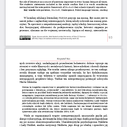
the role of literature as a source of questions important to every human being at all times. 
The  students’  statements  included  in  the  article  confirm  that  it  is  worth  considering 
moving beyond the interpretive framework of 
Macbeth
 that schools typically reproduce.
Key words:
 interpretation, 
Macbeth
, Shakespeare, Polish language lessons, reading
W licealnej edukacji literackiej 
Makbe
t pozycję ma mocną. Być może jest to 
nawet jedna z najbardziej interesujących, którą młody człowiek ma szansę prze-
czytać. Ta opowieść o nieposkromionej ambicji, żądzy władzy, brawurowej odwa-
dze,  fascynującej  skłonności  do  podejmowania  ryzyka,  łatwości  sięgania  po 
przemoc, ukazana na tle wojennej zawieruchy, kipiąca od emocji
, nieoczekiwa-
Open Access article, distributed under the terms of the CC licence 
93
(BY-ND, https://creativecommons.org/licenses/by-nd/4.0/)
Krzysztof Koc
nych zwrotów akcji, zaskakujących przeobrażeń bohaterów, dobrze wpisuje się 
również w wiele filmowych i serialowych historii, które młodzież i dorośli chętnie 
i bez przymusu oglądają. Nie trzeba zatem nikogo przekonywać, że ten szekspi-
rowski  dramat  wydaje  się  spełniać  wszystkie  warunki,  by  być  dydaktycznym 
samograjem,  a więc  tekstem  w naturalny  sposób  inspirującym  do  tworzenia 
intrygujących projektów lekcji. Trafnie ten interpretacyjny potencjał uchwyciła 
Marta Gibińska:
Można tę tragedię rozpatrywać w pespektywie historycznoliterackiej i wskazać na jej 
powiązania z literaturą „zwierciadeł” i moralitetów, to jest literaturą moralizatorską, 
która często za przykład brała tematykę jednostki ambitnej, dążącej do władzy, a po jej 
osiągnięciu, tragicznie zmiażdżonej przez koło fortuny. Można (...) zobaczyć w 
Makbe-
cie
 sztukę polityczną, ale można też przeciwnie, zająć się losem bohaterów kategoriach 
indywidualnej psychiki. Można wreszcie bez końca analizować Makbeta i Lady Makbet 
jako ludzi silnych bądź słabych; złych, ale ludzkich, funkcjonujących antytetycznie lub 
równolegle:  osobno  lub  tylko  razem.  Wiele  napisano  też  ma  temat  dramatycznego 
przedstawienia  metafizyki  zła,  które  umieszczano  bądź  to  wewnątrz  postaci,  bądź 
ujmowano jako siłę zewnętrzną (Gibińska 2004, 519).
Wiele  ze  wspomnianych  tropów  interpretacyjnych  nauczyciele  języka  pol-
skiego wykorzystują, ale tematyka lekcji dotyczących tego dzieła prawdopodobnie 
się już mocno skonwencjonalizowała. Charakterystyka psychologiczna Makbeta 
i Lady Makbet, analiza motywacji Makbeta, jego drogi po władzę i sposobów jej 